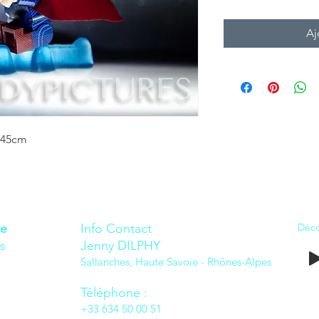
Aj
*45cm
ne
Info Contact
Déco
s
Jenny DILPHY
Sallanche
s, Haute Savoie - Rhônes-Alpes
Téléphone :
+33 634 50 00 51