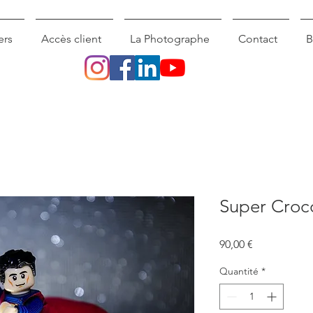
ers
Accès client
La Photographe
Contact
B
Super Croc
Prix
90,00 €
Quantité
*