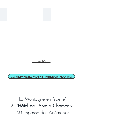
cm
-
1
Photographie d'art Playmobil
Super Croco - sur commande
en
•∿La
stock
Vie
est
une
tartine
de
Caren
Sac•∿
Show More
COMMANDEZ VOTRE TABLEAU PLAYMO
La Montagne en "scène"
à L'
Hôtel de l'Arve
à
Chamonix
-
60 impasse des Anémones